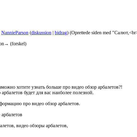
NannieParson
(
diskussion
|
bidrag
)
(Oprettede siden med "Салют,<b
ion→ (forskel)
в
можно хотите узнать больше про видео обзор арбалетов?!
арбалетов будет для вас наиболее полезной.
нформацию про видео обзор арбалетов.
 арбалетов
алетов, видео обзоры арбалетов,