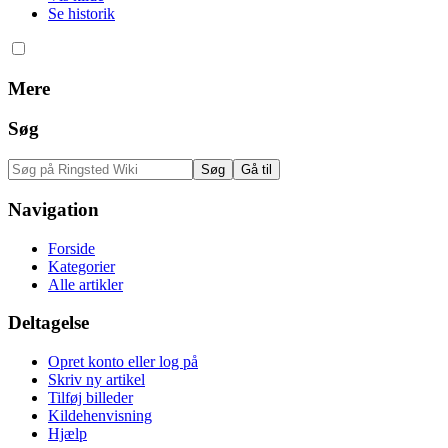
Se historik
Mere
Søg
Navigation
Forside
Kategorier
Alle artikler
Deltagelse
Opret konto eller log på
Skriv ny artikel
Tilføj billeder
Kildehenvisning
Hjælp