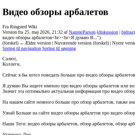
Видео обзоры арбалетов
Fra Ringsted Wiki
Version fra 25. maj 2026, 21:32 af
NannieParson
(
diskussion
|
bidrag
)
видео обзоры арбалетов<br><br>Я думаю В...")
(forskel) ←Ældre version | Nuværende version (forskel) | Nyere vers
Spring til navigation
Spring til søgning
Салют,
Коллеги.
Сейчас я бы хотел поведать больше про видео обзоры арбалето
Я думаю Вы ищите именно про видео обзоры арбалетов или воз
Значит эта оптимально актуальная информация про видео обзор 
На нашем сайте немного больше про обзор арбалетов, также и
Узнай Больше на сайте видео обзоры арбалетов про видео обзор
Наши Теги: видео обзоры арбалетов, обзор арбалетов, обзор арб
Удачного Дня