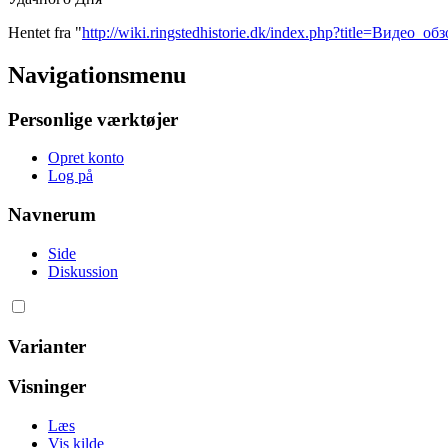
Hentet fra "
http://wiki.ringstedhistorie.dk/index.php?title=Видео
Navigationsmenu
Personlige værktøjer
Opret konto
Log på
Navnerum
Side
Diskussion
Varianter
Visninger
Læs
Vis kilde