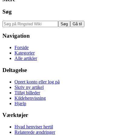
Søg
Navigation
Forside
Kategorier
Alle artikler
Deltagelse
Opret konto eller log på
Skriv ny artikel
Tilføj billeder
Kildehenvisning
Hjælp
Værktøjer
Hvad henviser hertil
Relaterede ændringer