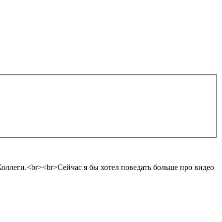
Коллеги.<br><br>Сейчас я бы хотел поведать больше про видео