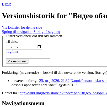
Hjælp
Versionshistorik for "Видео о
Vis loglister for denne side
Spring til navigation
Spring til søgning
Filtrer versioner
Fold ud
Fold sammen
Til dato:
Tagfilter
:
Vis revisioner
Forklaring: (nuværende) = forskel til den nuværende version, (forrige)
nuværende
forrige
25. maj 2026, 21:32
‎
NannieParson
diskussio
обзоры арбалетов<br><br>Я думаю В..."
Hentet fra "
http://wiki.ringstedhistorie.dk/index.php/Видео_обзоры
Navigationsmenu