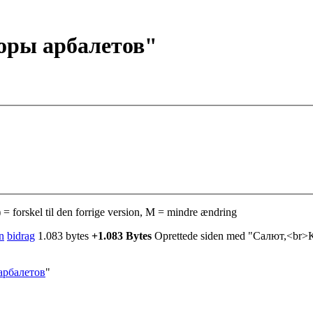
бзоры арбалетов"
 = forskel til den forrige version, M = mindre ændring
n
bidrag
‎
1.083 bytes
+1.083 Bytes
‎
Oprettede siden med "Салют,<br>
_арбалетов
"