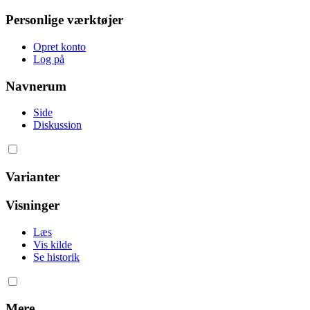
Personlige værktøjer
Opret konto
Log på
Navnerum
Side
Diskussion
Varianter
Visninger
Læs
Vis kilde
Se historik
Mere